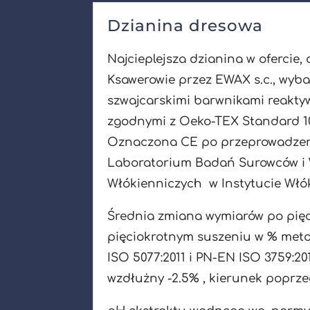
Dzianina dresowa
Najcieplejsza dzianina w ofercie,
Ksawerowie przez EWAX s.c., wyb
szwajcarskimi barwnikami reak
zgodnymi z Oeko-TEX Standard 10
Oznaczona CE po przeprowadzen
Laboratorium Badań Surowców i
Włókienniczych w Instytucie Włó
Średnia zmiana wymiarów po pięc
pięciokrotnym suszeniu w % me
ISO 5077:2011 i PN-EN ISO 3759:201
wzdłużny -2.5% , kierunek poprz