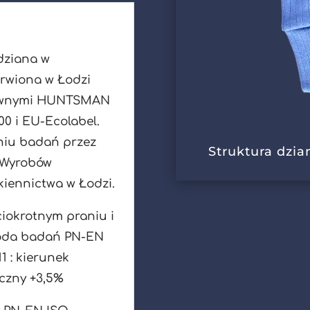
 dziana w
arwiona w Łodzi
tywnymi HUNTSMAN
0 i EU-Ecolabel.
iu badań przez
Struktura dzia
 Wyrobów
kiennictwa w Łodzi.
iokrotnym praniu i
toda badań PN-EN
1 : kierunek
eczny +3,5%