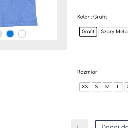
Kolor
: Grafit
Grafit
Szary Mel
Rozmiar
XS
S
M
L
ilość
Dodaj do