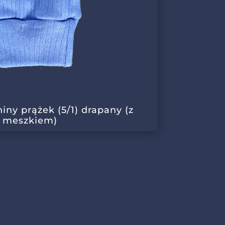
niny prążek (5/1) drapany (z
meszkiem)