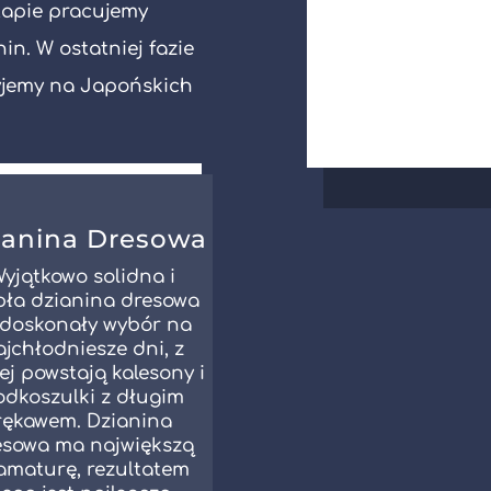
tapie pracujemy
n. W ostatniej fazie
zyjemy na Japońskich
ianina Dresowa
yjątkowo solidna i
pła dzianina dresowa
 doskonały wybór na
ajchłodniesze dni, z
ej powstają kalesony i
odkoszulki z długim
rękawem. Dzianina
esowa ma największą
amaturę, rezultatem