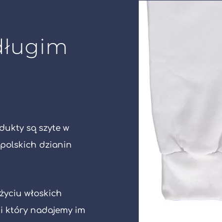
długim
odukty są szyte w
 polskich dzianin
życiu włoskich
i który nadajemy im