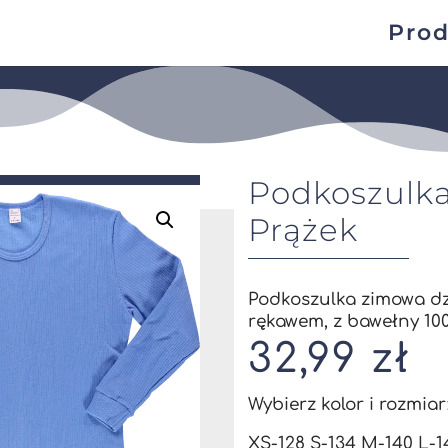
Prod
Podkoszulka
Prążek
Podkoszulka zimowa dz
rękawem, z bawełny 100
32,99
zł
Wybierz kolor i rozmiar
XS-128 S-134 M-140 L-1