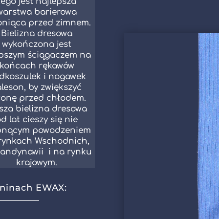
tego jest najlepsza
warstwa barierowa
oniąca przed zimnem.
Bielizna dresowa
wykończona jest
bszym ściągaczem na
końcach rękawów
dkoszulek i nogawek
aleson, by zwiększyć
łonę przed chłodem.
sza bielizna dresowa
d lat cieszy się nie
bnącym powodzeniem
rynkach Wschodnich,
andynawii i na rynku
krajowym.
aninach EWAX: