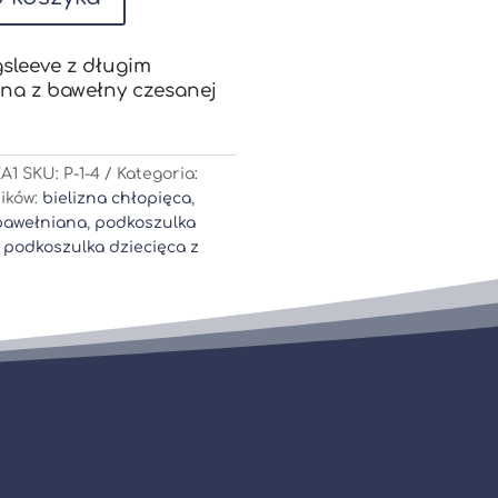
sleeve z długim
a z bawełny czesanej
A1
SKU:
P-1-4
Kategoria:
ików:
bielizna chłopięca
,
bawełniana
,
podkoszulka
,
podkoszulka dziecięca z