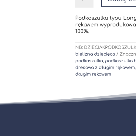
Podkoszulka
Chłopięca
Prążek
Podkoszulka typu Long
rękawem wyprodukowan
100%.
NB:
DZIECIAKPODKOSZULK
bielizna dziecięca
Znaczn
podkoszulka
,
podkoszulka 
dresowa z długim rękawem
długim rekawem