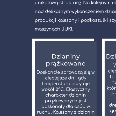
unikatową strukturę. Na kolejnym e
nad delikatnym wykończeniem dziani
produkcji kalesony i podkoszulki s
maszynach JUKI.
Dzianiny
Dz
prążkowane
W
cie
Doskonale sprawdzą się w
to
cieplejsze dni, gdy
n
temperatura oscyluje
któr
wokół 0°C. Elastyczny
p
charakter dzianin
prążkowanych jest
dr
doskonały dla osób w
gr
ruchu. Kalesony z dzianin