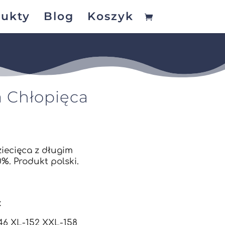
ukty
Blog
Koszyk
 Chłopięca
iecięca z długim
%. Produkt polski.
:
46 XL-152 XXL-158