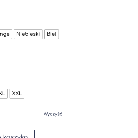
ange
Niebieski
Biel
XL
XXL
Wyczyść
 koszyka