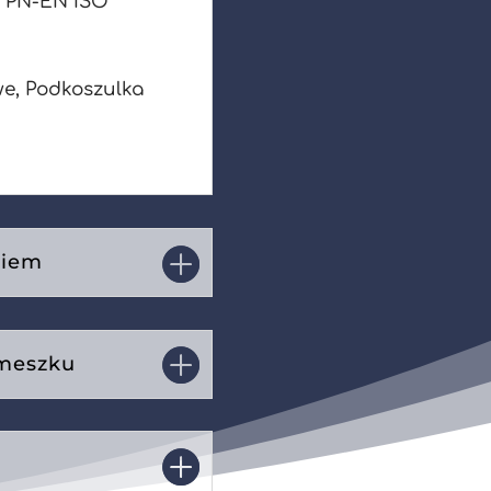
y PN-EN ISO
we, Podkoszulka
kiem
 meszku