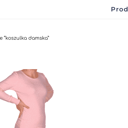
Prod
e “koszulka damska”
wane
zych