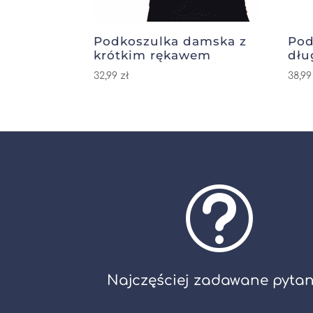
Podkoszulka damska z
Pod
krótkim rękawem
dłu
32,99
zł
38,9
t
Najczęściej zadawane pytan