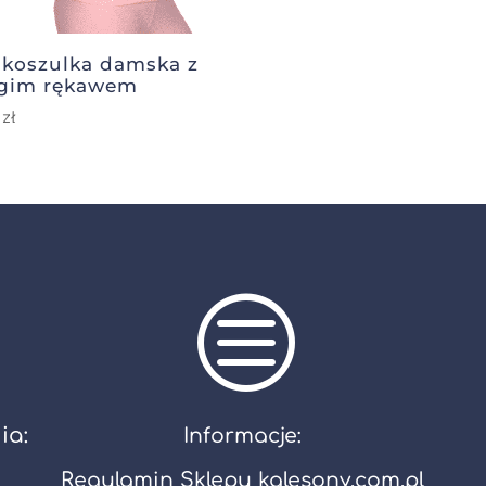
koszulka damska z
gim rękawem
9
zł
c
ia:
Informacje:
Regulamin Sklepu kalesony.com.pl