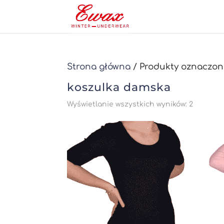
Strona główna
/ Produkty oznaczon
koszulka damska
Posorto
Wyświetlanie wszystkich wyników: 2
według
najnows