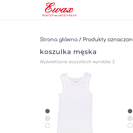
Strona główna
/ Produkty oznaczon
koszulka męska
Posorto
Wyświetlanie wszystkich wyników: 2
według
najnows