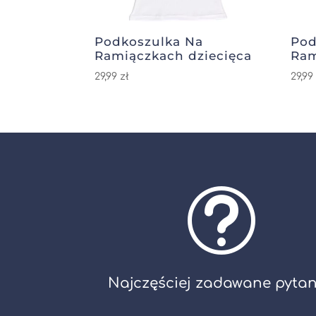
Podkoszulka Na
Pod
Ramiączkach dziecięca
Ram
29,99
zł
29,9
t
Najczęściej zadawane pytan