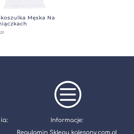
koszulka Męska Na
iączkach
9
zł
c
ia:
Informacje:
Regulamin Sklepu kalesony.com.pl