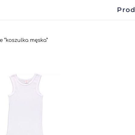
Prod
e “koszulka męska”
wane
zych