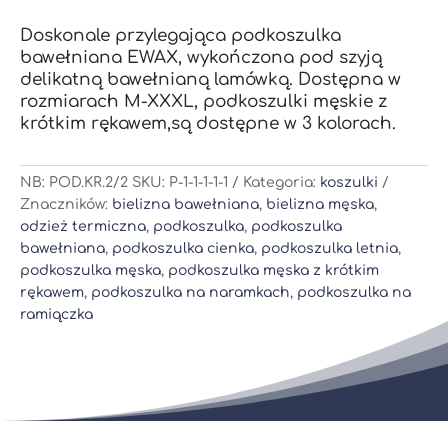
krótkim
Doskonale przylegająca podkoszulka
rękawem
bawełniana EWAX, wykończona pod szyją
delikatną bawełnianą lamówką. Dostępna w
rozmiarach M-XXXL, podkoszulki męskie z
krótkim rękawem,są dostępne w 3 kolorach.
NB:
POD.KR.2/2
SKU:
P-1-1-1-1-1
Kategoria:
koszulki
Znaczników:
bielizna bawełniana
,
bielizna męska
,
odzież termiczna
,
podkoszulka
,
podkoszulka
bawełniana
,
podkoszulka cienka
,
podkoszulka letnia
,
podkoszulka męska
,
podkoszulka męska z krótkim
rękawem
,
podkoszulka na naramkach
,
podkoszulka na
ramiączka