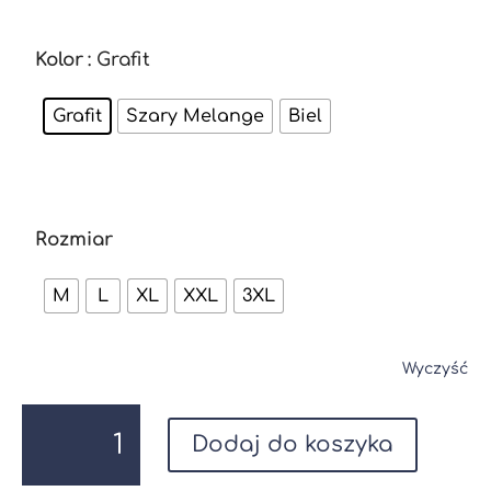
Kolor
: Grafit
Grafit
Szary Melange
Biel
Rozmiar
M
L
XL
XXL
3XL
Wyczyść
ilość
Podkoszulka
Dodaj do koszyka
Męska
z