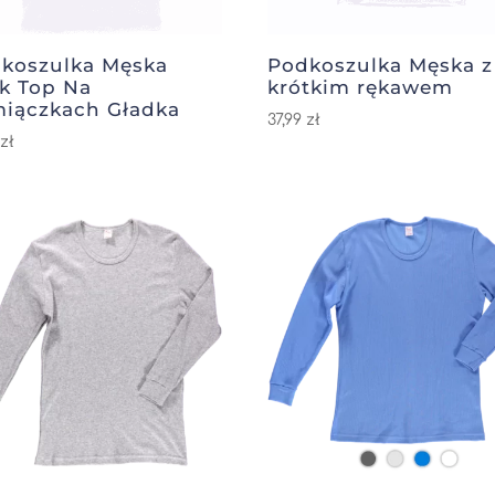
koszulka Męska
Podkoszulka Męska z
k Top Na
krótkim rękawem
iączkach Gładka
37,99
zł
9
zł