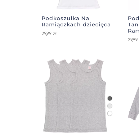
Podkoszulka Na
Pod
Ramiączkach dziecięca
Tan
Ram
29,99
zł
29,9