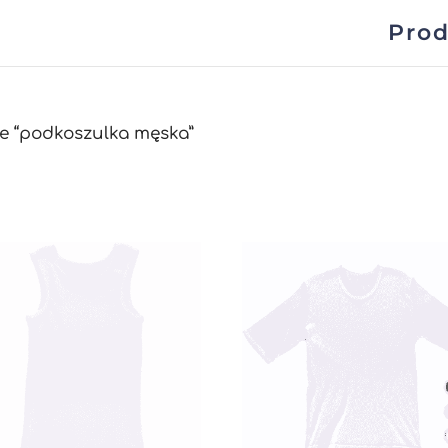
Prod
e “podkoszulka męska”
wane
zych