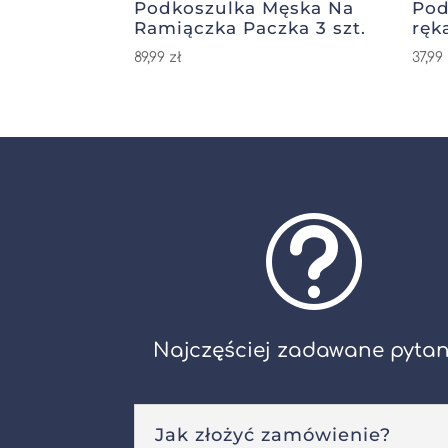
Podkoszulka Męska Na
Pod
Ramiączka Paczka 3 szt.
ręk
89,99
zł
37,99
t
Najczęściej zadawane pytan
Jak złożyć zamówienie?