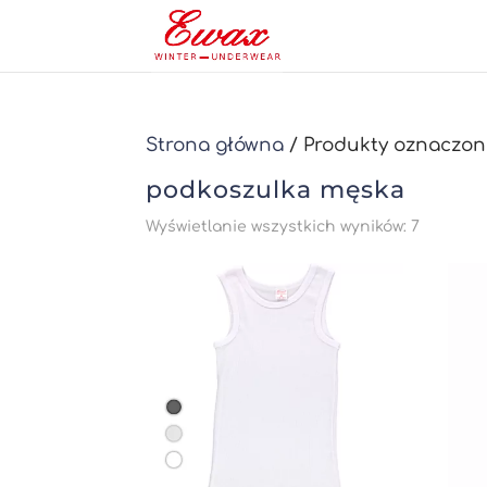
Strona główna
/ Produkty oznaczon
podkoszulka męska
Posorto
Wyświetlanie wszystkich wyników: 7
według
najnows